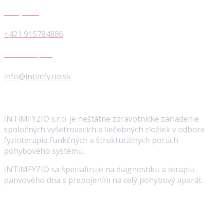
Zavolajte nám
+421 915784886
Pošlite nám správu
info@intimfyzio.sk
Niečo o nás
INTIMFYZIO s.r.o. je neštátne zdravotnícke zariadenie
spoločných vyšetrovacích a liečebných zložiek v odbore
fyzioterapia funkčných a štrukturálnych porúch
pohybového systému.
INTIMFYZIO sa špecializuje na diagnostiku a terapiu
panvového dna s prepojením na celý pohybový aparát.