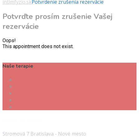
intimfyzio.sk
Potvrdenie zrušenia rezervácie
Potvrďte prosím zrušenie Vašej
rezervácie
Oops!
This appointment does not exist.
Naše terapie
Fyzioterapia
Psychoterapia
Masáže
Stretnutie s dulou
TČM Tradičná čínska medicína
Navštívte našu prevádzku
Stromová 7 Bratislava - Nové mesto