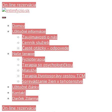
On-line rezervácia
Domov
Užitočné informácie
Zaujímavosti o nás
Cenník služieb
Časté otázky – odpovede
Naše terapie
Fyzioterapia
Terapia so psychologičkou
Masáže
Terapia životosprávy cestou TCM
Sprevádzanie žien v tehotenstve
Užitočné články
Kontakt
Darček Zdarma
On-line rezervácia