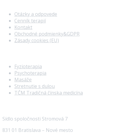
Rýchla navigácia
Otázky a odpovede
Cenník terapií
Kontakt
Obchodné podmienky&GDPR
Zásady cookies (EU)
Naše terapie
Fyzioterapia
Psychoterapia
Masáže
Stretnutie s dulou
TČM Tradičná čínska medicína
INTIMFYZIO s.r.o.
Sídlo spoločnosti Stromová 7
831 01
Bratislava – Nové mesto