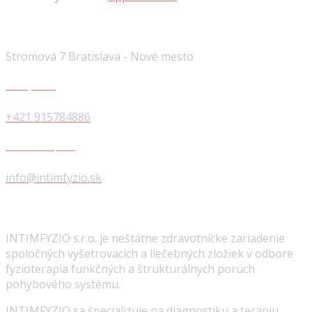
Navštívte našu prevádzku
Stromová 7 Bratislava - Nové mesto
Zavolajte nám
+421 915784886
Pošlite nám správu
info@intimfyzio.sk
Niečo o nás
INTIMFYZIO s.r.o. je neštátne zdravotnícke zariadenie
spoločných vyšetrovacích a liečebných zložiek v odbore
fyzioterapia funkčných a štrukturálnych porúch
pohybového systému.
INTIMFYZIO sa špecializuje na diagnostiku a terapiu