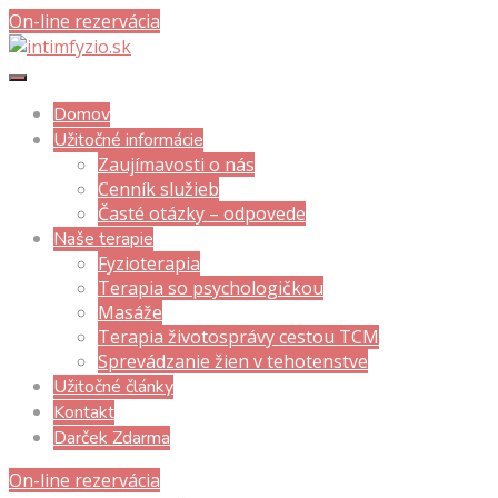
On-line rezervácia
Domov
Užitočné informácie
Zaujímavosti o nás
Cenník služieb
Časté otázky – odpovede
Naše terapie
Fyzioterapia
Terapia so psychologičkou
Masáže
Terapia životosprávy cestou TCM
Sprevádzanie žien v tehotenstve
Užitočné články
Kontakt
Darček Zdarma
On-line rezervácia