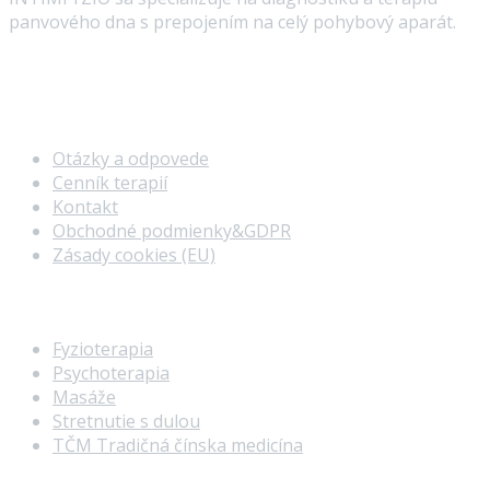
panvového dna s prepojením na celý pohybový aparát.
Rýchla navigácia
Otázky a odpovede
Cenník terapií
Kontakt
Obchodné podmienky&GDPR
Zásady cookies (EU)
Naše terapie
Fyzioterapia
Psychoterapia
Masáže
Stretnutie s dulou
TČM Tradičná čínska medicína