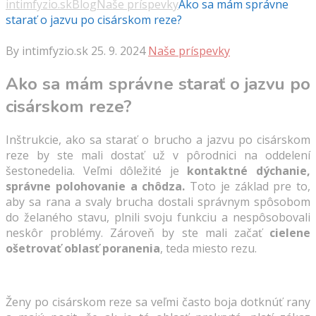
intimfyzio.sk
Blog
Naše príspevky
Ako sa mám správne
starať o jazvu po cisárskom reze?
By intimfyzio.sk
25. 9. 2024
Naše príspevky
Ako sa mám správne starať o jazvu po
cisárskom reze?
Inštrukcie, ako sa starať o brucho a jazvu po cisárskom
reze by ste mali dostať už v pôrodnici na oddelení
šestonedelia. Veľmi dôležité je
kontaktné dýchanie,
správne polohovanie a chôdza.
Toto je základ pre to,
aby sa rana a svaly brucha dostali správnym spôsobom
do želaného stavu, plnili svoju funkciu a nespôsobovali
neskôr problémy. Zároveň by ste mali začať
cielene
ošetrovať oblasť poranenia
, teda miesto rezu.
Ženy po cisárskom reze sa veľmi často boja dotknúť rany