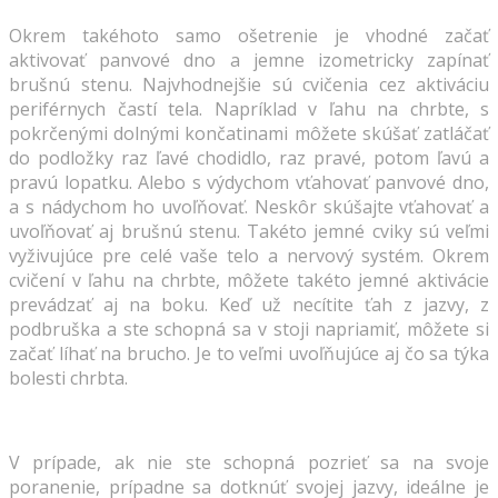
Okrem takéhoto samo ošetrenie je vhodné začať
aktivovať panvové dno a jemne izometricky zapínať
brušnú stenu. Najvhodnejšie sú cvičenia cez aktiváciu
periférnych častí tela. Napríklad v ľahu na chrbte, s
pokrčenými dolnými končatinami môžete skúšať zatláčať
do podložky raz ľavé chodidlo, raz pravé, potom ľavú a
pravú lopatku. Alebo s výdychom vťahovať panvové dno,
a s nádychom ho uvoľňovať. Neskôr skúšajte vťahovať a
uvoľňovať aj brušnú stenu. Takéto jemné cviky sú veľmi
vyživujúce pre celé vaše telo a nervový systém. Okrem
cvičení v ľahu na chrbte, môžete takéto jemné aktivácie
prevádzať aj na boku. Keď už necítite ťah z jazvy, z
podbruška a ste schopná sa v stoji napriamiť, môžete si
začať líhať na brucho. Je to veľmi uvoľňujúce aj čo sa týka
bolesti chrbta.
V prípade, ak nie ste schopná pozrieť sa na svoje
poranenie, prípadne sa dotknúť svojej jazvy, ideálne je