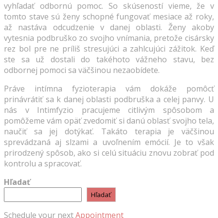
vyhľadať odbornú pomoc. So skúseností vieme, že v
tomto stave sú ženy schopné fungovať mesiace až roky,
až nastáva odcudzenie v danej oblasti. Ženy akoby
vytesnia podbruško zo svojho vnímania, pretože cisársky
rez bol pre ne príliš stresujúci a zahlcujúci zážitok. Keď
ste sa už dostali do takéhoto vážneho stavu, bez
odbornej pomoci sa väčšinou nezaobídete.
Práve intímna fyzioterapia vám dokáže pomôcť
prinávrátiť sa k danej oblasti podbruška a celej panvy. U
nás v Intimfyzio pracujeme citlivým spôsobom a
pomôžeme vám opäť zvedomiť si danú oblasť svojho tela,
naučiť sa jej dotýkať. Takáto terapia je väčšinou
sprevádzaná aj slzami a uvoľnením emócií. Je to však
prirodzený spôsob, ako si celú situáciu znovu zobrať pod
kontrolu a spracovať.
Hľadať
Hľadať
Schedule your next
Appointment