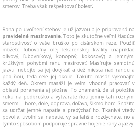
smerov. Treba však rešpektovať bolesť.
Rana po uvoľnení stehov je už jazvou a je pripravená na
pravidelné masírovanie
. Toto je skutočne veľmi žiadúca
starostlivosť o vaše bruško po cisárskom reze. Použiť
môžete ľubovoľný olej lekárenskej kvality (napríklad
olivový, ľubovníkový, konopný, kokosový) a jemnými
krúživými pohybmi ranu masírovať. Masírujte samotnú
jazvu, nebojte sa jej dotýkať a tiež miesta nad ranou a
pod ňou, teda celé jej okolie. Takúto masáž vykonajte
každý deň. Okrem masáži je veľmi vhodné pracovať v
oblasti poranenia aj plošne. To znamená, že si položíte
ruku na podbruško a vytvárate ňou jemný ťah rôznymi
smermi – hore, dole, doprava, doľava, šikmo hore. Snažíte
sa udržať jemné napätie a predýchať ho. Tkanivá vtedy
povolia, uvoľní sa napätie, vy sa ľahšie rozdýchate, no a
týmto spôsobom podporuje správne hojenie rany a jazvy.