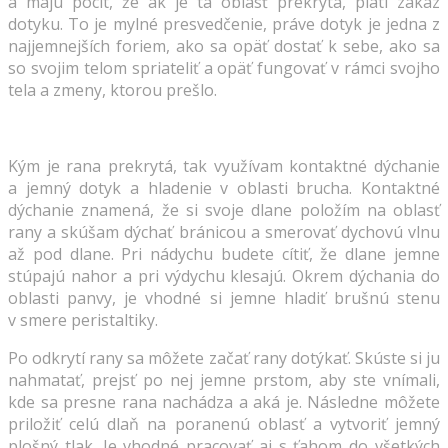
a majú pocit, že ak je tá oblasť prekrytá, platí zákaz
dotyku. To je mylné presvedčenie, práve dotyk je jedna z
najjemnejších foriem, ako sa opäť dostať k sebe, ako sa
so svojim telom spriateliť a opäť fungovať v rámci svojho
tela a zmeny, ktorou prešlo.
Kým je rana prekrytá, tak využívam kontaktné dýchanie
a jemný dotyk a hladenie v oblasti brucha. Kontaktné
dýchanie znamená, že si svoje dlane položím na oblasť
rany a skúšam dýchať bránicou a smerovať dychovú vlnu
až pod dlane. Pri nádychu budete cítiť, že dlane jemne
stúpajú nahor a pri výdychu klesajú. Okrem dýchania do
oblasti panvy, je vhodné si jemne hladiť brušnú stenu
v smere peristaltiky.
Po odkrytí rany sa môžete začať rany dotýkať. Skúste si ju
nahmatať, prejsť po nej jemne prstom, aby ste vnímali,
kde sa presne rana nachádza a aká je. Následne môžete
priložiť celú dlaň na poranenú oblasť a vytvoriť jemný
plošný tlak. Je vhodné pracovať aj s ťahom do všetkých