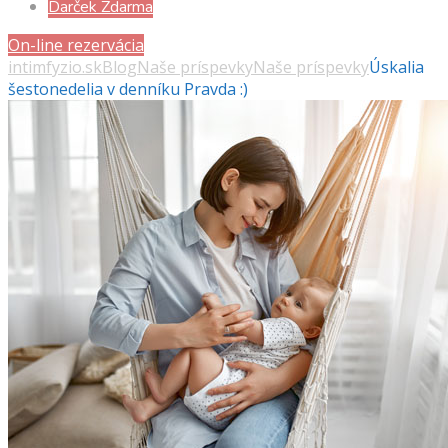
Darček Zdarma
On-line rezervácia
intimfyzio.sk
Blog
Naše príspevky
Naše príspevky
Úskalia
šestonedelia v denníku Pravda :)