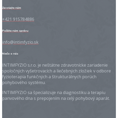
Zavolajte nám
+421 915784886
Pošlite nám správu
info@intimfyzio.sk
Niečo o nás
INTIMFYZIO s.r.o. je neštátne zdravotnícke zariadenie
spoločných vyšetrovacích a liečebných zložiek v odbore
fyzioterapia funkčných a štrukturálnych porúch
pohybového systému.
INTIMFYZIO sa špecializuje na diagnostiku a terapiu
panvového dna s prepojením na celý pohybový aparát.