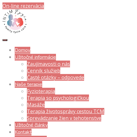
On-line rezervácia
Domov
Užitočné informácie
Zaujímavosti o nás
Cenník služieb
Časté otázky – odpovede
Naše terapie
Fyzioterapia
Terapia so psychologičkou
Masáže
Terapia životosprávy cestou TCM
Sprevádzanie žien v tehotenstve
Užitočné články
Kontakt