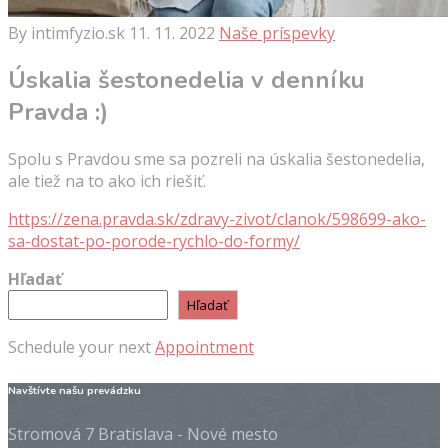
By intimfyzio.sk
11. 11. 2022
Naše príspevky
Úskalia šestonedelia v denníku
Pravda :)
Spolu s Pravdou sme sa pozreli na úskalia šestonedelia,
ale tiež na to ako ich riešiť.
https://zena.pravda.sk/zdravy-zivot/clanok/598699-ako-
sa-dostat-po-porode-rychlo-do-formy/
Hľadať
Hľadať
Schedule your next
Appointment
Navštívte našu prevádzku
Stromová 7 Bratislava - Nové mesto