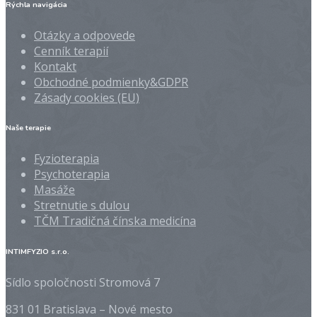
Rýchla navigácia
Otázky a odpovede
Cenník terapií
Kontakt
Obchodné podmienky&GDPR
Zásady cookies (EU)
Naše terapie
Fyzioterapia
Psychoterapia
Masáže
Stretnutie s dulou
TČM Tradičná čínska medicína
INTIMFYZIO s.r.o.
Sídlo spoločnosti Stromová 7
831 01
Bratislava – Nové mesto