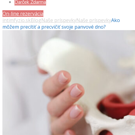
Darček Zdarma
On-line rezervácia
intimfyzio.sk
Blog
Naše príspevky
Naše príspevky
Ako
môžem precítiť a precvičiť svoje panvové dno?