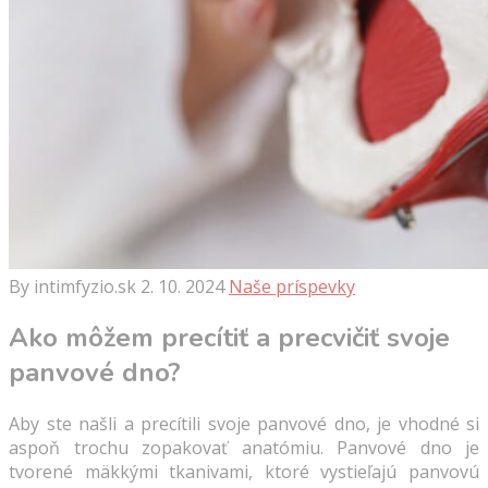
By intimfyzio.sk
2. 10. 2024
Naše príspevky
Ako môžem precítiť a precvičiť svoje
panvové dno?
Aby ste našli a precítili svoje panvové dno, je vhodné si
aspoň trochu zopakovať anatómiu. Panvové dno je
tvorené mäkkými tkanivami, ktoré vystieľajú panvovú