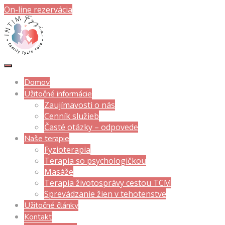
On-line rezervácia
Domov
Užitočné informácie
Zaujímavosti o nás
Cenník služieb
Časté otázky – odpovede
Naše terapie
Fyzioterapia
Terapia so psychologičkou
Masáže
Terapia životosprávy cestou TCM
Sprevádzanie žien v tehotenstve
Užitočné články
Kontakt