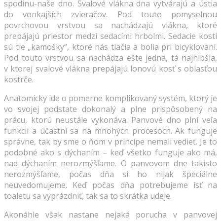
spodinu-naše dno. Svalové vlákna dna vytvárajú a ústia
do vonkajších zvieračov. Pod touto pomyselnou
povrchovou vrstvou sa nachádzajú vlákna, ktoré
prepájajú priestor medzi sedacími hrbolmi. Sedacie kosti
sú tie „kamošky“, ktoré nás tlačia a bolia pri bicyklovaní.
Pod touto vrstvou sa nachádza ešte jedna, tá najhlbšia,
v ktorej svalové vlákna prepájajú lonovú kosť s oblasťou
kostrče.
Anatomicky ide o pomerne komplikovaný systém, ktorý je
vo svojej podstate dokonalý a plne prispôsobený na
prácu, ktorú neustále vykonáva. Panvové dno plní veľa
funkcii a účastní sa na mnohých procesoch. Ak funguje
správne, tak by sme o ňom v princípe nemali vedieť. Je to
podobné ako s dýchaním – keď všetko funguje ako má,
nad dýchaním nerozmýšľame. O panvovom dne takisto
nerozmýšľame, počas dňa si ho nijak špeciálne
neuvedomujeme. Keď počas dňa potrebujeme ísť na
toaletu sa vyprázdniť, tak sa to skrátka udeje.
Akonáhle však nastane nejaká porucha v panvovej