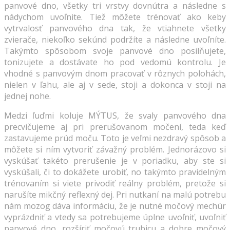
panvové dno, všetky tri vrstvy dovnútra a následne s
nádychom uvoľnite. Tiež môžete trénovať ako keby
vytrvalosť panvového dna tak, že vtiahnete všetky
zvierače, niekoľko sekúnd podržíte a následne uvoľníte.
Takýmto spôsobom svoje panvové dno posilňujete,
tonizujete a dostávate ho pod vedomú kontrolu. Je
vhodné s panvovým dnom pracovať v rôznych polohách,
nielen v ľahu, ale aj v sede, stoji a dokonca v stoji na
jednej nohe.
Medzi ľuďmi koluje MÝTUS, že svaly panvového dna
precvičujeme aj pri prerušovanom močení, teda keď
zastavujeme prúd moču. Toto je veľmi nezdravý spôsob a
môžete si ním vytvoriť závažný problém. Jednorázovo si
vyskúšať takéto prerušenie je v poriadku, aby ste si
vyskúšali, či to dokážete urobiť, no takýmto pravidelným
trénovaním si viete privodiť reálny problém, pretože si
narušíte mikčný reflexný dej. Pri nutkaní na malú potrebu
nám mozog dáva informáciu, že je nutné močový mechúr
vyprázdniť a vtedy sa potrebujeme úplne uvoľniť, uvoľniť
panvové dno, rozšíriť močovú trubicu a dobre močový