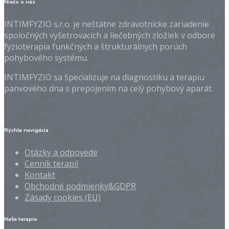
Niečo o nás
INTIMFYZIO s.r.o. je neštátne zdravotnícke zariadenie
spoločných vyšetrovacích a liečebných zložiek v odbore
fyzioterapia funkčných a štrukturálnych porúch
pohybového systému.
INTIMFYZIO sa špecializuje na diagnostiku a terapiu
panvového dna s prepojením na celý pohybový aparát.
Rýchla navigácia
Otázky a odpovede
Cenník terapií
Kontakt
Obchodné podmienky&GDPR
Zásady cookies (EU)
Naše terapie