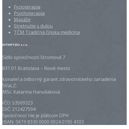
Fyzioterapia
Psychoterapia
Masáže
Stretnutie s dulou
TČM Tradičná čínska medicína
INTIMFYZIO s.r.o.
Sídlo spoločnosti Stromová 7
831 01
Bratislava – Nové mesto
konateľ a odborný garant zdravotníckeho zariadenia
SVaLZ:
MSc. Katarína Hanuliaková
IČO: 53509323
DIČ: 212427594
Spoločnosť nie je plátcom DPH
IBAN: SK19 8330 0000 0024 0195 4103