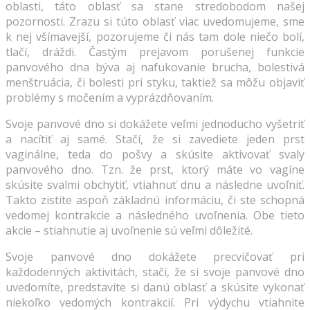
oblasti, táto oblasť sa stane stredobodom našej
pozornosti. Zrazu si túto oblasť viac uvedomujeme, sme
k nej všímavejší, pozorujeme či nás tam dole niečo bolí,
tlačí, dráždi. Častým prejavom porušenej funkcie
panvového dna býva aj nafukovanie brucha, bolestivá
menštruácia, či bolesti pri styku, taktiež sa môžu objaviť
problémy s močením a vyprázdňovaním.
Svoje panvové dno si dokážete veľmi jednoducho vyšetriť
a nacítiť aj samé. Stačí, že si zavediete jeden prst
vaginálne, teda do pošvy a skúsite aktivovať svaly
panvového dno. Tzn. že prst, ktorý máte vo vagíne
skúsite svalmi obchytiť, vtiahnuť dnu a následne uvoľniť.
Takto zistíte aspoň základnú informáciu, či ste schopná
vedomej kontrakcie a následného uvoľnenia. Obe tieto
akcie – stiahnutie aj uvoľnenie sú veľmi dôležité.
Svoje panvové dno dokážete precvičovať pri
každodenných aktivitách, stačí, že si svoje panvové dno
uvedomíte, predstavíte si danú oblasť a skúsite vykonať
niekoľko vedomých kontrakcií. Pri výdychu vtiahnite