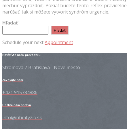
mechúr vyprázdniť. Pokiaľ budete tento reflex pravidelne
narúšať, tak si môžete vytvoriť syndróm urgencie.
Hľadať
Hľadať
Schedule your next
Appointment
Navštívte našu prevádzku
Stromová 7 Bratislava - Nové mesto
Zavolajte nám
+421 915784886
Pošlite nám správu
info@intimfyzio.sk